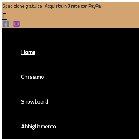
Vai
Spedizione gratuita |
Acquista in 3 rate con PayPal
al
Cerca
contenuto
Home
Chi siamo
Snowboard
Abbigliamento